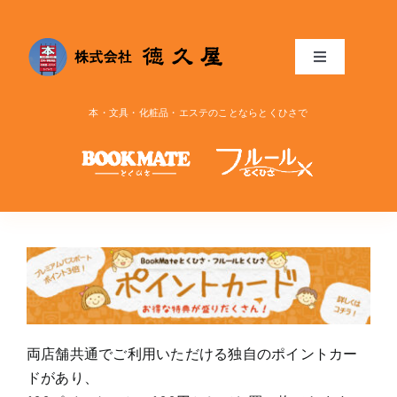
Skip
to
content
Toggle
Navigation
トップ
本・文具・化粧品・エステのことならとくひさで
お知らせ
ブログ
リンク
アクセス
両店舗共通でご利用いただける独自のポイントカー
ドがあり、