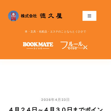
Skip
to
content
Toggle
Navigation
トップ
本・文具・化粧品・エステのことならとくひさで
お知らせ
ブログ
リンク
アクセス
2026年4月23日
４月２４日～４月３０日までポイン