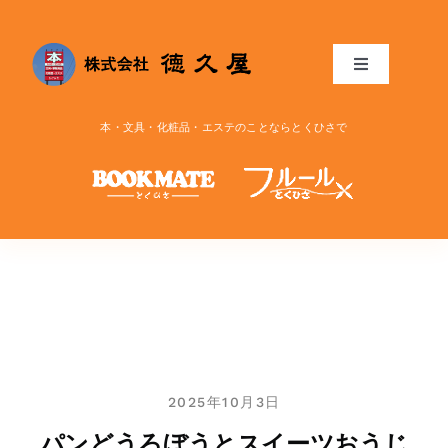
Skip
to
content
Toggle
Navigation
トップ
本・文具・化粧品・エステのことならとくひさで
お知らせ
ブログ
リンク
アクセス
2025年10月3日
パンどうろぼうとスイーツおうじ